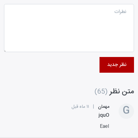
نظر جدید
متن نظر
(65)
G
مهمان
|
۱۱ ماه قبل
jquO
EaeI