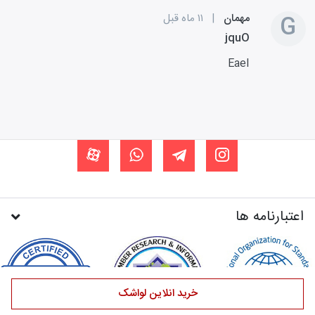
G
مهمان
|
۱۱ ماه قبل
jquO
EaeI
اعتبارنامه ها
خرید انلاین لواشک