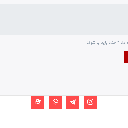
 دار * حتما باید پر شوند