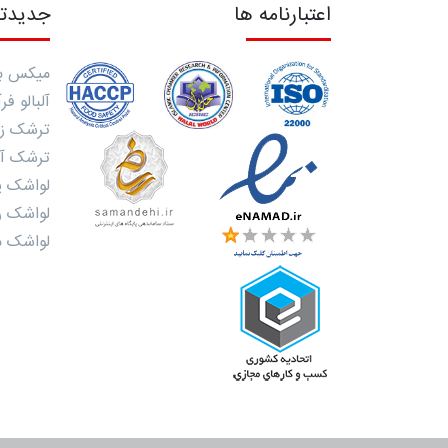
اعتبارنامه ها
جدیدت
میکس ب
آلبالو ف
ترشک زر
ترشک آل
لواشک پ
لواشک ر
لواشک مت