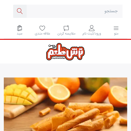
مقايسه كردن
علاقه مندی
سبد
منو
ورود/ثبت نام