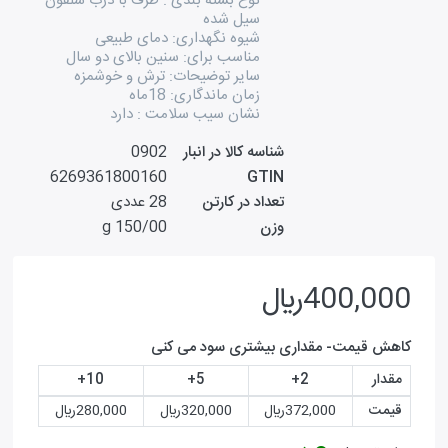
نوع بسته بندی : ظرف با درب سلفون
سیل شده
شیوه نگهداری: دمای طبیعی
مناسب برای: سنین بالای دو سال
سایر توضیحات: ترش و خوشمزه
زمان ماندگاری: 18ماه
نشان سیب سلامت : دارد
شناسه کالا در انبار
0902
6269361800160
GTIN
تعداد در کارتن
28 عددی
وزن
150/00 g
400,000ريال
کاهش قیمت- مقداری بیشتری سود می کنی
مقدار
2+
5+
10+
قیمت
372,000ريال
320,000ريال
280,000ريال