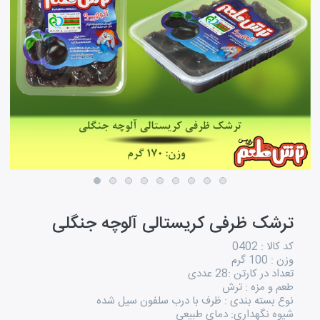
ترشک ظرفی کریستالی آلوچه جنگلی
کد کالا : 0402
وزن : 100 گرم
تعداد در کارتن :28 عددی
طعم و مزه : ترش
نوع بسته بندی : ظرف با درب سلفون سیل شده
شیوه نگهداری: دمای طبیعی