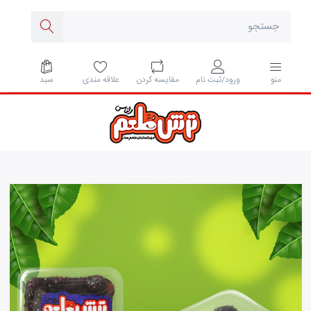
مقايسه كردن
علاقه مندی
سبد
منو
ورود/ثبت نام