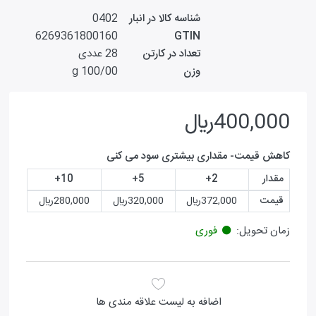
شناسه کالا در انبار
0402
6269361800160
GTIN
تعداد در کارتن
28 عددی
وزن
100/00 g
400,000ريال
کاهش قیمت- مقداری بیشتری سود می کنی
مقدار
2+
5+
10+
قیمت
372,000ريال
320,000ريال
280,000ريال
زمان تحویل:
فوری
اضافه به لیست علاقه مندی ها