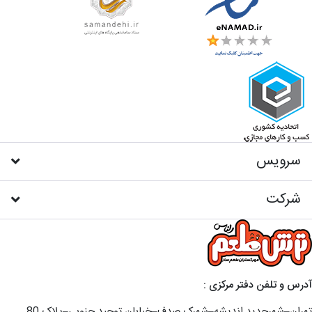
سرویس
شرکت
آدرس و تلفن دفتر مرکزی :
تهران–شهرجدید اندیشه–شهرک صدف–خیابان توحید جنوبی–پلاک 80